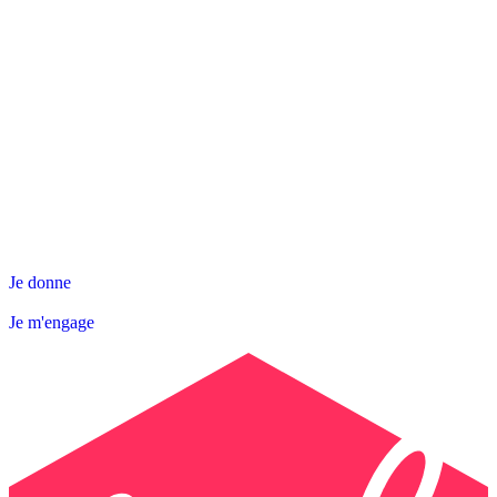
NOS ACTIONS
SNL DÉPARTEMENTALE
AGIR AVEC NOUS
Contact
Abonnez-vous à la Newsletter
Je donne
Je m'engage
Je donne
Je m'engage