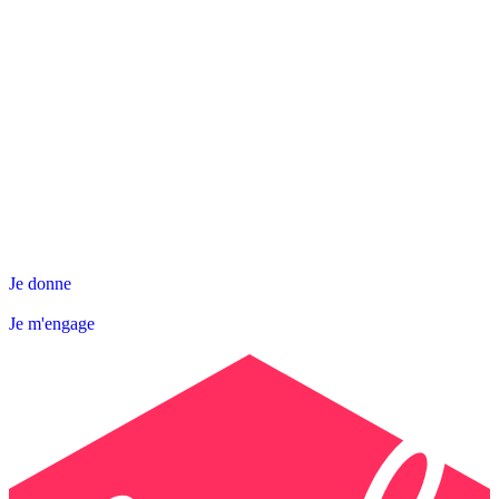
NOS ACTIONS
SNL DÉPARTEMENTALE
AGIR AVEC NOUS
Contact
Abonnez-vous à la Newsletter
Je donne
Je m'engage
Je donne
Je m'engage