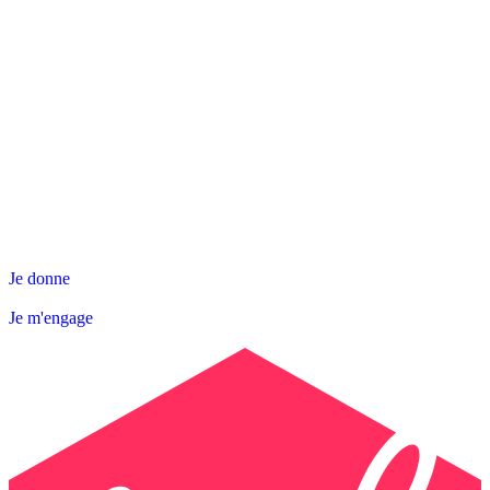
NOS ACTIONS
SNL DÉPARTEMENTALE
AGIR AVEC NOUS
Contact
Abonnez-vous à la Newsletter
Je donne
Je m'engage
Je donne
Je m'engage