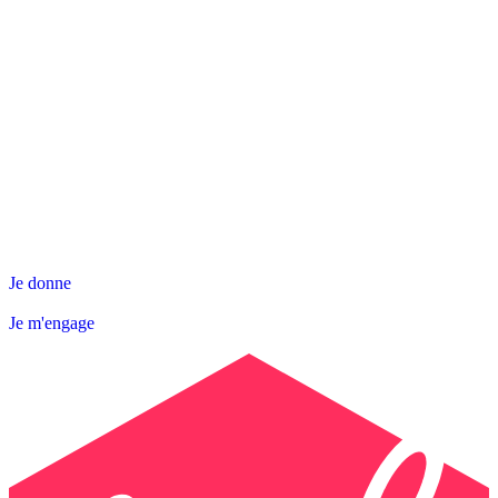
NOS ACTIONS
SNL DÉPARTEMENTALE
AGIR AVEC NOUS
Contact
Abonnez-vous à la Newsletter
Je donne
Je m'engage
Je donne
Je m'engage