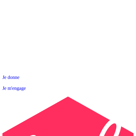
NOS ACTIONS
SNL DÉPARTEMENTALE
AGIR AVEC NOUS
Contact
Abonnez-vous à la Newsletter
Je donne
Je m'engage
Je donne
Je m'engage