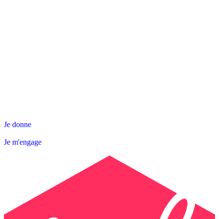
NOS ACTIONS
SNL DÉPARTEMENTALE
AGIR AVEC NOUS
Contact
Abonnez-vous à la Newsletter
Je donne
Je m'engage
Je donne
Je m'engage