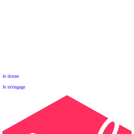
NOS ACTIONS
SNL DÉPARTEMENTALE
AGIR AVEC NOUS
Contact
Abonnez-vous à la Newsletter
Je donne
Je m'engage
Je donne
Je m'engage