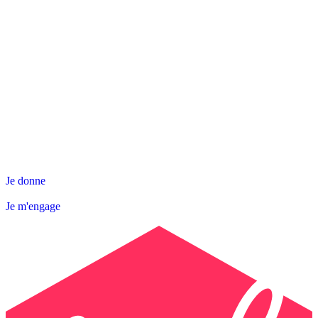
NOS ACTIONS
SNL DÉPARTEMENTALE
AGIR AVEC NOUS
Contact
Abonnez-vous à la Newsletter
Je donne
Je m'engage
Je donne
Je m'engage