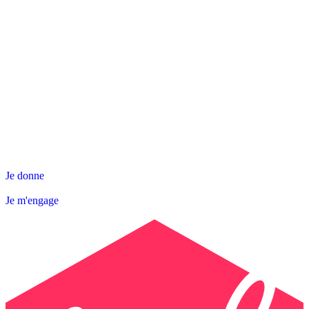
NOS ACTIONS
SNL DÉPARTEMENTALE
AGIR AVEC NOUS
Contact
Abonnez-vous à la Newsletter
Je donne
Je m'engage
Je donne
Je m'engage