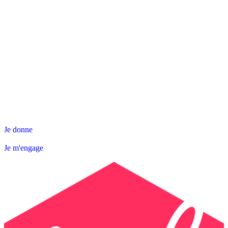
NOS ACTIONS
SNL DÉPARTEMENTALE
AGIR AVEC NOUS
Contact
Abonnez-vous à la Newsletter
Je donne
Je m'engage
Je donne
Je m'engage