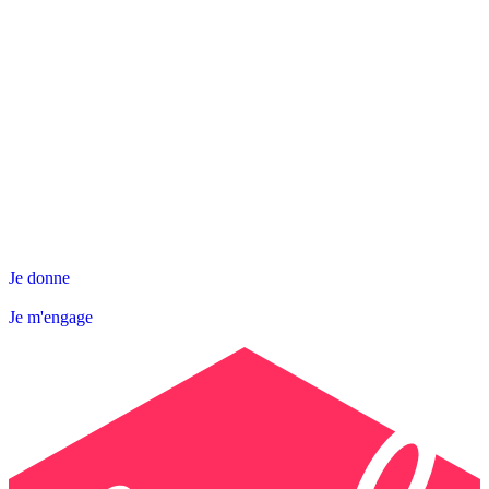
NOS ACTIONS
SNL DÉPARTEMENTALE
AGIR AVEC NOUS
Contact
Abonnez-vous à la Newsletter
Je donne
Je m'engage
Je donne
Je m'engage