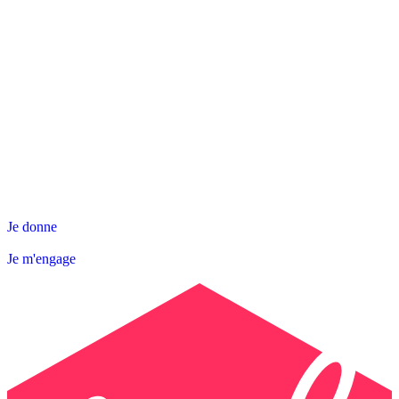
NOS ACTIONS
SNL DÉPARTEMENTALE
AGIR AVEC NOUS
Contact
Abonnez-vous à la Newsletter
Je donne
Je m'engage
Je donne
Je m'engage